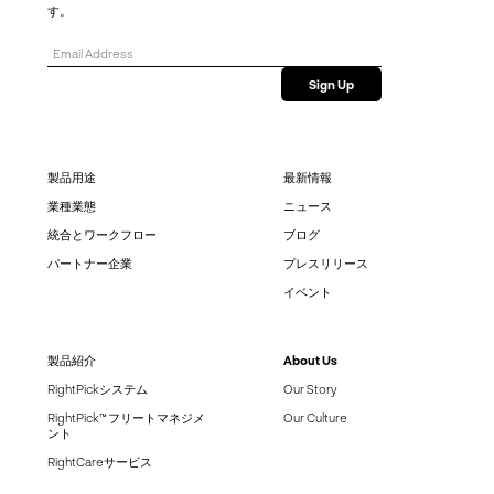
す。
製品用途
最新情報
業種業態
ニュース
統合とワークフロー
ブログ
パートナー企業
プレスリリース
イベント
製品紹介
About Us
RightPickシステム
Our Story
RightPick™ フリートマネジメ
Our Culture
ント
RightCareサービス