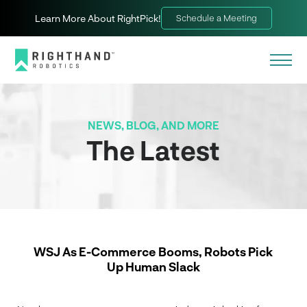
Learn More About RightPick!
Schedule a Meeting
NEWS, BLOG, AND MORE
The Latest
WSJ As E-Commerce Booms, Robots Pick
Up Human Slack