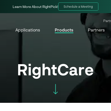
Learn More About RightPick!
Schedule a Meeting
Part
Applications
Products
Partners
RightCare