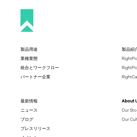
製品用途
製品紹
業種業態
Right
統合とワークフロー
Right
パートナー企業
Right
最新情報
About 
ニュース
Our Sto
ブログ
Our Cul
プレスリリース