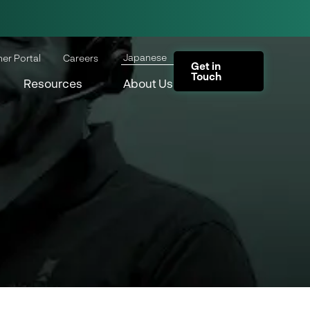
Japanese
ner Portal
Careers
Get in
Touch
Resources
About Us