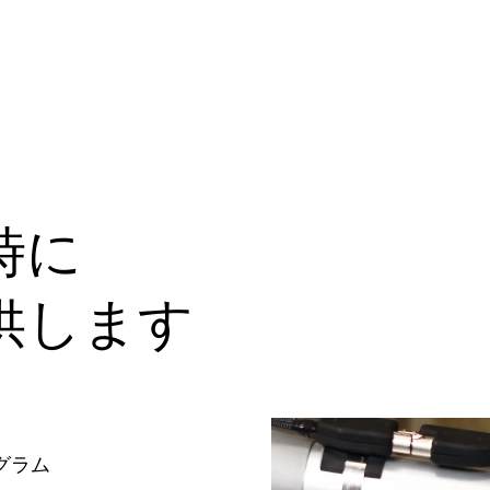
時に
供します
グラム