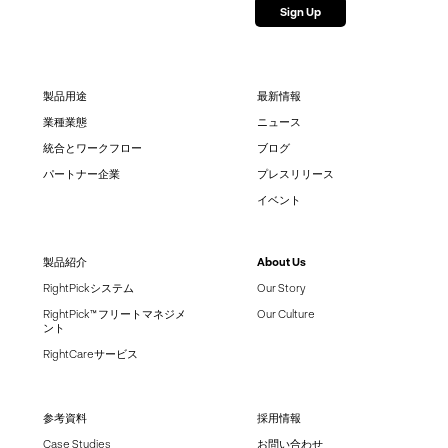
製品用途
最新情報
業種業態
ニュース
統合とワークフロー
ブログ
パートナー企業
プレスリリース
イベント
製品紹介
About Us
RightPickシステム
Our Story
RightPick™ フリートマネジメ
Our Culture
ント
RightCareサービス
参考資料
採用情報
Case Studies
お問い合わせ